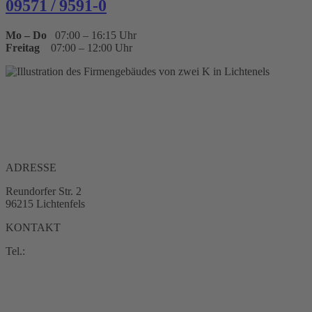
09571 / 9591-0
Mo – Do
07:00 – 16:15 Uhr
Freitag
07:00 – 12:00 Uhr
ÜBER UNS
Zwei K ist Ihr zertifizierter Meisterbetrieb für alle Leistungen rund
um großformatigen
Digitaldruck
,
Siebdruck
,
Tampondruck
und
Werbetechnik.
ADRESSE
Reundorfer Str. 2
96215 Lichtenfels
KONTAKT
Tel.:
09571 / 95 91-0
info@zwei-k-siebdruck.de
Impressum
Datenschutz