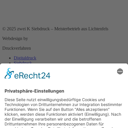
AGB
Kontakt
© 2025 zwei K Siebdruck – Meisterbetrieb aus Lichtenfels
Webdesign by
KNODAN
Druckverfahren
Digitaldruck
Siebdruck
Tampondruck
Digitaldruck
Siebdruck
Tampondruck
Leistungen
Werbe- & Firmenschilder
Schaufensterbeschriftung
Fahrzeugbeschriftung
Fahnen & Displays